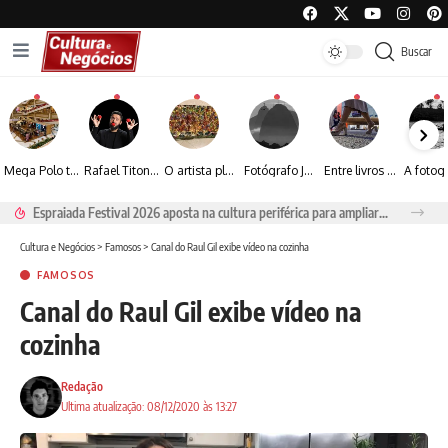
Buscar
Mega Polo transforma lançamento de coleção em plataforma nacional de negócios e projeta crescimento de mais de 15%
Rafael Titonelly leva magia e acolhimento a crianças em tratamento oncológico em Juiz de Fora
O artista plástico Jorge Luiz transforma sustentabilidade e criatividade em arte contemporânea
Fotógrafo José Roberto apresenta um olhar sensível sobre arquitetura, formas e luz na fotografia
Entre livros e fotografia autoral, Sebastião Reis consolida uma trajetória marcada pelo olhar artístico
Espraiada Festival 2026 aposta na cultura periférica para ampliar oportunidades na zona sul
Cultura e Negócios
>
Famosos
>
Canal do Raul Gil exibe vídeo na cozinha
FAMOSOS
Canal do Raul Gil exibe vídeo na
cozinha
Redação
Ultima atualização: 08/12/2020 às 13:27