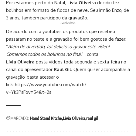
Por estarmos perto do Natal,
Lívia Oliveira
decidiu fez
bolinhos em formato de flocos de neve. Seu irmão Enzo, de
3 anos, também participou da gravação.
- Publicidade -
De acordo com a youtuber, os produtos que recebeu
passaram no teste e a gravação foi bem gostosa de fazer:
“
Além de divertido, foi delicioso gravar este vídeo!
Comemos todos os bolinhos no fina
l” , conta.
Lívia Oliveira
posta vídeos toda segunda e sexta-feira no
canal do apresentador
Raul Gil
. Quem quiser acompanhar a
gravação, basta acessar o
link:
https://www.youtube.com/watch?
v=Yk3PsFovY54&t=2s
MARCADO:
Hand Stand Kitche
Livia Oliveira
raul gil