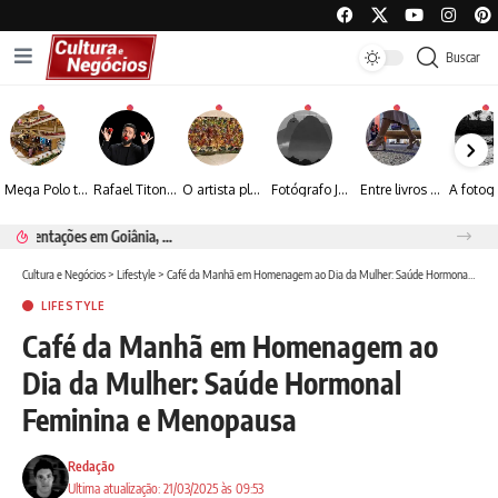
Buscar
Mega Polo transforma lançamento de coleção em plataforma nacional de negócios e projeta crescimento de mais de 15%
Rafael Titonelly leva magia e acolhimento a crianças em tratamento oncológico em Juiz de Fora
O artista plástico Jorge Luiz transforma sustentabilidade e criatividade em arte contemporânea
Fotógrafo José Roberto apresenta um olhar sensível sobre arquitetura, formas e luz na fotografia
Entre livros e fotografia autoral, Sebastião Reis consolida uma trajetória marcada pelo olhar artístico
Renato Seerig e a poesia da natureza iluminada pela lua
Cultura e Negócios
>
Lifestyle
>
Café da Manhã em Homenagem ao Dia da Mulher: Saúde Hormonal Feminina e Menopausa
LIFESTYLE
Café da Manhã em Homenagem ao
Dia da Mulher: Saúde Hormonal
Feminina e Menopausa
Redação
Ultima atualização: 21/03/2025 às 09:53