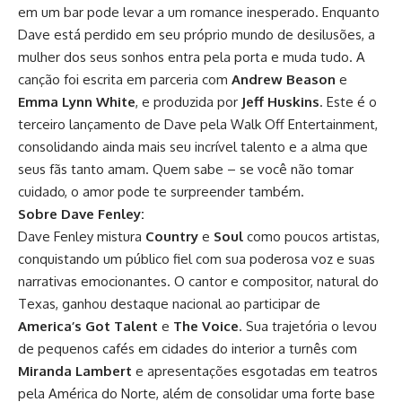
em um bar pode levar a um romance inesperado. Enquanto
Dave está perdido em seu próprio mundo de desilusões, a
mulher dos seus sonhos entra pela porta e muda tudo. A
canção foi escrita em parceria com
Andrew Beason
e
Emma Lynn White
, e produzida por
Jeff Huskins
. Este é o
terceiro lançamento de Dave pela Walk Off Entertainment,
consolidando ainda mais seu incrível talento e a alma que
seus fãs tanto amam. Quem sabe – se você não tomar
cuidado, o amor pode te surpreender também.
Sobre Dave Fenley:
Dave Fenley mistura
Country
e
Soul
como poucos artistas,
conquistando um público fiel com sua poderosa voz e suas
narrativas emocionantes. O cantor e compositor, natural do
Texas, ganhou destaque nacional ao participar de
America’s Got Talent
e
The Voice
. Sua trajetória o levou
de pequenos cafés em cidades do interior a turnês com
Miranda Lambert
e apresentações esgotadas em teatros
pela América do Norte, além de consolidar uma forte base