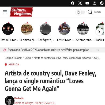
Buscar
Rafael Titonelly leva magia e acolhimento a crianças em tratamento oncológico em Juiz de Fora
O artista plástico Jorge Luiz transforma sustentabilidade e criatividade em arte contemporânea
Fotógrafo José Roberto apresenta um olhar sensível sobre arquitetura, formas e luz na fotografia
Entre livros e fotografia autoral, Sebastião Reis consolida uma trajetória marcada pelo olhar artístico
A fotografia contemporânea de Cynthia Feyh Jappur entre luz, movimento e arte
Espraiada Festival 2026 aposta na cultura periférica para ampliar oportunidades na zona sul
Cultura e Negócios
>
Música
>
Artista de country soul, Dave Fenley, lança o single romântico “Loves Gonna Get Me Again”
MÚSICA
Artista de country soul, Dave Fenley,
lança o single romântico “Loves
Gonna Get Me Again”
Redação
Ultima atualização: 29/09/2025 às 11:18