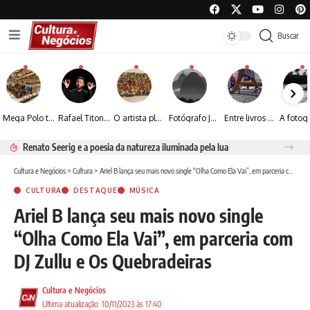
Buscar
Mega Polo transforma lançamento de coleção em plataforma nacional de negócios e projeta crescimento de mais de 15%
Rafael Titonelly leva magia e acolhimento a crianças em tratamento oncológico em Juiz de Fora
O artista plástico Jorge Luiz transforma sustentabilidade e criatividade em arte contemporânea
Fotógrafo José Roberto apresenta um olhar sensível sobre arquitetura, formas e luz na fotografia
Entre livros e fotografia autoral, Sebastião Reis consolida uma trajetória marcada pelo olhar artístico
Renato Seerig e a poesia da natureza iluminada pela lua
Cultura e Negócios
>
Cultura
>
Ariel B lança seu mais novo single “Olha Como Ela Vai”, em parceria com DJ Zullu e Os Quebradeiras
CULTURA
DESTAQUE
MÚSICA
Ariel B lança seu mais novo single
“Olha Como Ela Vai”, em parceria com
DJ Zullu e Os Quebradeiras
Cultura e Negócios
Ultima atualização: 10/11/2023 às 17:40