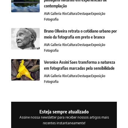
contemplação
AVA Galleria Rio
Cultura
Destaque
Exposição
Fotografia
Bruno Oliveira retrata o cotidiano urbano por
meio da fotografia em preto e branco
AVA Galleria Rio
Cultura
Destaque
Exposição
Fotografia
Veronice Assini Saes transforma a natureza
em fotografias marcadas pela sensibilidade
AVA Galleria Rio
Cultura
Destaque
Exposição
Fotografia
Esteja sempre atualizado
Assine nossa newsletter para receber nossos artigos mais
recentes instantaneamente!