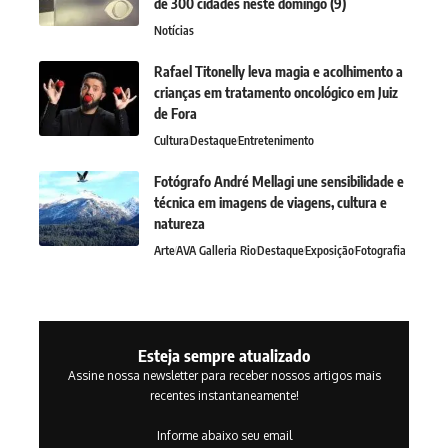
de 300 cidades neste domingo (9)
Notícias
Rafael Titonelly leva magia e acolhimento a
crianças em tratamento oncológico em Juiz
de Fora
Cultura
Destaque
Entretenimento
Fotógrafo André Mellagi une sensibilidade e
técnica em imagens de viagens, cultura e
natureza
Arte
AVA Galleria Rio
Destaque
Exposição
Fotografia
Esteja sempre atualizado
Assine nossa newsletter para receber nossos artigos mais
recentes instantaneamente!
Informe abaixo seu email