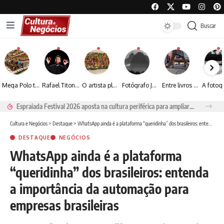
Buscar
Mega Polo transforma lançamento de coleção em plataforma nacional de negócios e projeta crescimento de mais de 15%
Rafael Titonelly leva magia e acolhimento a crianças em tratamento oncológico em Juiz de Fora
O artista plástico Jorge Luiz transforma sustentabilidade e criatividade em arte contemporânea
Fotógrafo José Roberto apresenta um olhar sensível sobre arquitetura, formas e luz na fotografia
Entre livros e fotografia autoral, Sebastião Reis consolida uma trajetória marcada pelo olhar artístico
Espraiada Festival 2026 aposta na cultura periférica para ampliar oportunidades na zona sul
Cultura e Negócios
>
Destaque
>
WhatsApp ainda é a plataforma “queridinha” dos brasileiros: entenda a importância da automação para empresas brasileiras
DESTAQUE
NEGÓCIOS
WhatsApp ainda é a plataforma
“queridinha” dos brasileiros: entenda
a importância da automação para
empresas brasileiras