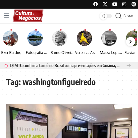
Buscar
Ezer Berdugo transforma experiências multiculturais e memórias em narrativas visuais por meio da fotografia
Fotografia de Fátima Carlini transforma paisagens naturais em experiências de contemplação
Bruno Oliveira retrata o cotidiano urbano por meio da fotografia em preto e branco
Veronice Assini Saes transforma a natureza em fotografias marcadas pela sensibilidade
Maíza Lopes transforma cultura popular baiana em narrativas fotográficas
DJ MTG confirma turnê no Brasil com apresentações em Goiânia, Porto Seguro e Rio de Janeiro
Tag:
washingtonfigueiredo