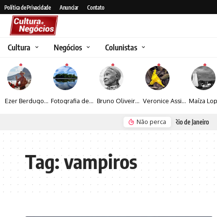
Política de Privacidade
Anunciar
Contato
Cultura
Negócios
Colunistas
Ezer Berdugo transforma experiências multiculturais e memórias em narrativas visuais por meio da fotografia
Fotografia de Fátima Carlini transforma paisagens naturais em experiências de contemplação
Bruno Oliveira retrata o cotidiano urbano por meio da fotografia em preto e branco
Veronice Assini Saes transforma a natureza em fotografias marcadas pela sensibilidade
Não perca
Seguro e Rio de Janeiro
Espraiada Festiv
Tag:
vampiros