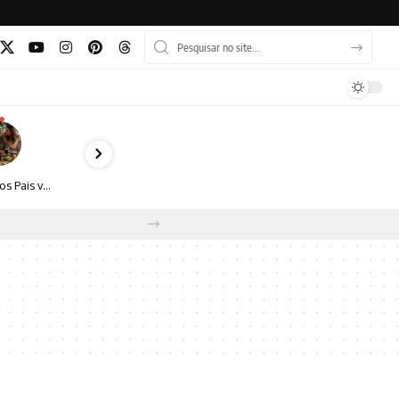
Dia dos Pais vai além do almoço: como transformar a data em experiência, afeto e boas escolhas