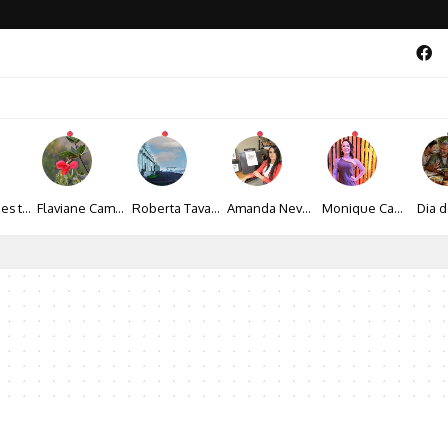
Maíza Lopes transforma cultura popular baiana em narrativas fotográficas
Flaviane Campos transforma natureza, espiritualidade e sensibilidade em narrativas fotográficas
Roberta Tavares transforma a fotografia em obras de arte marcadas pela sensibilidade e sofisticação
Amanda Neves transforma a beleza da natureza em obras realistas repletas de sensibilidade
Monique Camacho é homenageada no Prêmio Gênios da Atualidade 2026
al 2026 aposta na cultura periférica para ampliar oportunidades na zona sul