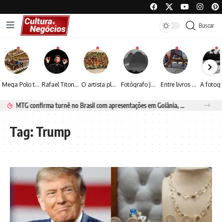
Buscar
Mega Polo transforma lançamento de coleção em plataforma nacional de negócios e projeta crescimento de mais de 15%
Rafael Titonelly leva magia e acolhimento a crianças em tratamento oncológico em Juiz de Fora
O artista plástico Jorge Luiz transforma sustentabilidade e criatividade em arte contemporânea
Fotógrafo José Roberto apresenta um olhar sensível sobre arquitetura, formas e luz na fotografia
Entre livros e fotografia autoral, Sebastião Reis consolida uma trajetória marcada pelo olhar artístico
DJ MTG confirma turnê no Brasil com apresentações em Goiânia, Porto Seguro e Rio de Janeiro
Tag:
Trump