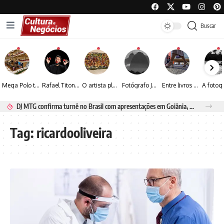
Buscar
Mega Polo transforma lançamento de coleção em plataforma nacional de negócios e projeta crescimento de mais de 15%
Rafael Titonelly leva magia e acolhimento a crianças em tratamento oncológico em Juiz de Fora
O artista plástico Jorge Luiz transforma sustentabilidade e criatividade em arte contemporânea
Fotógrafo José Roberto apresenta um olhar sensível sobre arquitetura, formas e luz na fotografia
Entre livros e fotografia autoral, Sebastião Reis consolida uma trajetória marcada pelo olhar artístico
DJ MTG confirma turnê no Brasil com apresentações em Goiânia, Porto Seguro e Rio de Janeiro
Tag:
ricardooliveira