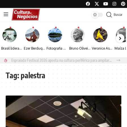
Buscar
Brasil lidera crescimento entre os 15 maiores mercados globais de viagens corporativas
Ezer Berdugo transforma experiências multiculturais e memórias em narrativas visuais por meio da fotografia
Fotografia de Fátima Carlini transforma paisagens naturais em experiências de contemplação
Bruno Oliveira retrata o cotidiano urbano por meio da fotografia em preto e branco
Veronice Assini Saes transforma a natureza em fotografias marcadas pela sensibilidade
Espraiada Festival 2026 aposta na cultura periférica para ampliar oportunidades na zona sul
Tag:
palestra