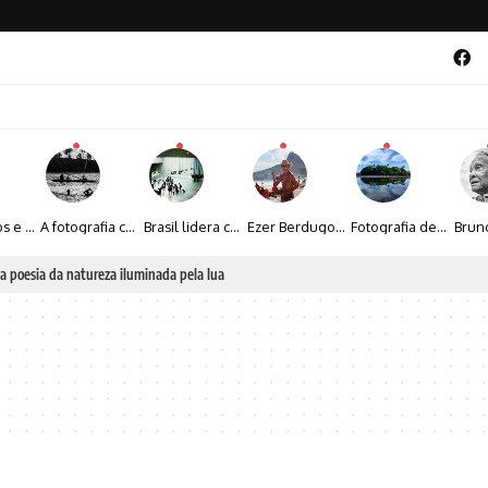
Entre livros e fotografia autoral, Sebastião Reis consolida uma trajetória marcada pelo olhar artístico
A fotografia contemporânea de Cynthia Feyh Jappur entre luz, movimento e arte
Brasil lidera crescimento entre os 15 maiores mercados globais de viagens corporativas
Ezer Berdugo transforma experiências multiculturais e memórias em narrativas visuais por meio da fotografia
Fotografia de Fátima Carlini transforma paisagens naturais em experiências de contemplação
a poesia da natureza iluminada pela lua