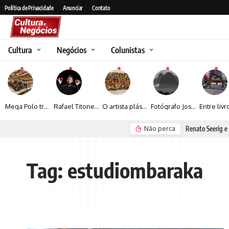
Política de Privacidade
Anunciar
Contato
Cultura
Negócios
Colunistas
Mega Polo transforma lançamento de coleção em plataforma nacional de negócios e projeta crescimento de mais de 15%
Rafael Titonelly leva magia e acolhimento a crianças em tratamento oncológico em Juiz de Fora
O artista plástico Jorge Luiz transforma sustentabilidade e criatividade em arte contemporânea
Fotógrafo José Roberto apresenta um olhar sensível sobre arquitetura, formas e luz na fotografia
Não perca
Renato Seerig e 
Tag:
estudiombaraka