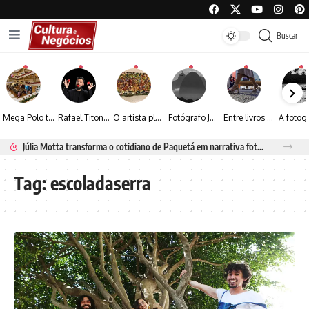
Buscar
Mega Polo transforma lançamento de coleção em plataforma nacional de negócios e projeta crescimento de mais de 15%
Rafael Titonelly leva magia e acolhimento a crianças em tratamento oncológico em Juiz de Fora
O artista plástico Jorge Luiz transforma sustentabilidade e criatividade em arte contemporânea
Fotógrafo José Roberto apresenta um olhar sensível sobre arquitetura, formas e luz na fotografia
Entre livros e fotografia autoral, Sebastião Reis consolida uma trajetória marcada pelo olhar artístico
Júlia Motta transforma o cotidiano de Paquetá em narrativa fotográfica sensível
Tag:
escoladaserra