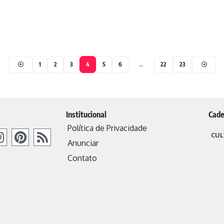
1
2
3
4
5
6
…
22
23
Institucional
Cade
Política de Privacidade
CUL
Anunciar
Contato