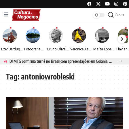
Buscar
Ezer Berdugo transforma experiências multiculturais e memórias em narrativas visuais por meio da fotografia
Fotografia de Fátima Carlini transforma paisagens naturais em experiências de contemplação
Bruno Oliveira retrata o cotidiano urbano por meio da fotografia em preto e branco
Veronice Assini Saes transforma a natureza em fotografias marcadas pela sensibilidade
Maíza Lopes transforma cultura popular baiana em narrativas fotográficas
DJ MTG confirma turnê no Brasil com apresentações em Goiânia, Porto Seguro e Rio de Janeiro
Tag:
antoniowrobleski