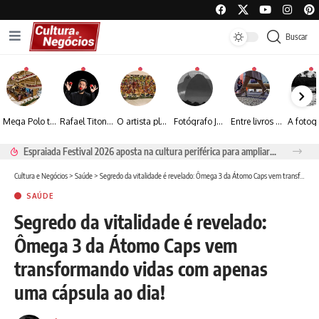
Buscar
Mega Polo transforma lançamento de coleção em plataforma nacional de negócios e projeta crescimento de mais de 15%
Rafael Titonelly leva magia e acolhimento a crianças em tratamento oncológico em Juiz de Fora
O artista plástico Jorge Luiz transforma sustentabilidade e criatividade em arte contemporânea
Fotógrafo José Roberto apresenta um olhar sensível sobre arquitetura, formas e luz na fotografia
Entre livros e fotografia autoral, Sebastião Reis consolida uma trajetória marcada pelo olhar artístico
Espraiada Festival 2026 aposta na cultura periférica para ampliar oportunidades na zona sul
Cultura e Negócios
>
Saúde
>
Segredo da vitalidade é revelado: Ômega 3 da Átomo Caps vem transformando vidas com apenas uma cápsula ao dia!
SAÚDE
Segredo da vitalidade é revelado:
Ômega 3 da Átomo Caps vem
transformando vidas com apenas
uma cápsula ao dia!