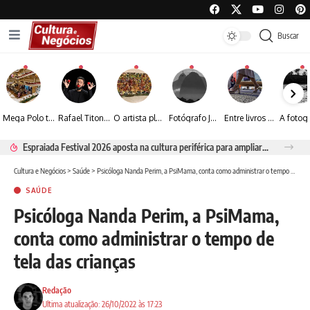
Buscar
Mega Polo transforma lançamento de coleção em plataforma nacional de negócios e projeta crescimento de mais de 15%
Rafael Titonelly leva magia e acolhimento a crianças em tratamento oncológico em Juiz de Fora
O artista plástico Jorge Luiz transforma sustentabilidade e criatividade em arte contemporânea
Fotógrafo José Roberto apresenta um olhar sensível sobre arquitetura, formas e luz na fotografia
Entre livros e fotografia autoral, Sebastião Reis consolida uma trajetória marcada pelo olhar artístico
Espraiada Festival 2026 aposta na cultura periférica para ampliar oportunidades na zona sul
Cultura e Negócios
>
Saúde
>
Psicóloga Nanda Perim, a PsiMama, conta como administrar o tempo de tela das crianças
SAÚDE
Psicóloga Nanda Perim, a PsiMama,
conta como administrar o tempo de
tela das crianças
Redação
Ultima atualização: 26/10/2022 às 17:23