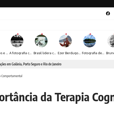
Entre livros e fotografia autoral, Sebastião Reis consolida uma trajetória marcada pelo olhar artístico
A fotografia contemporânea de Cynthia Feyh Jappur entre luz, movimento e arte
Brasil lidera crescimento entre os 15 maiores mercados globais de viagens corporativas
Ezer Berdugo transforma experiências multiculturais e memórias em narrativas visuais por meio da fotografia
Fotografia de Fátima Carlini transforma paisagens naturais em experiências de contemplação
a poesia da natureza iluminada pela lua
ivo Comportamental
ortância da Terapia Cogn