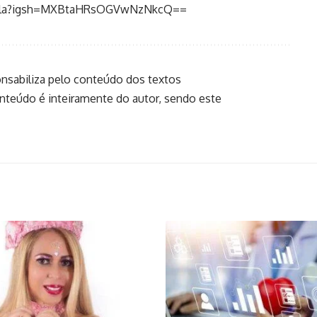
apala?igsh=MXBtaHRsOGVwNzNkcQ==
onsabiliza pelo conteúdo dos textos
onteúdo é inteiramente do autor, sendo este