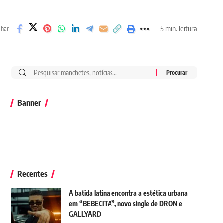
5 min. leitura
lhar
Banner
Recentes
A batida latina encontra a estética urbana
em “BEBECITA”, novo single de DRON e
GALLYARD