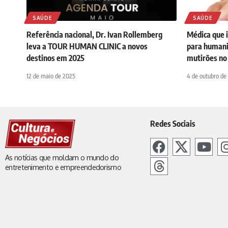
SAÚDE
SAÚDE
Referência nacional, Dr. Ivan Rollemberg
Médica que 
leva a TOUR HUMAN CLINIC a novos
para humani
destinos em 2025
mutirões no
12 de maio de 2025
4 de outubro de
Redes Sociais
As notícias que moldam o mundo do
entretenimento e empreendedorismo