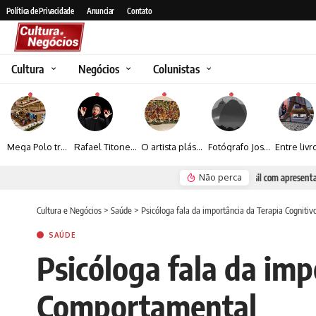
Política de Privacidade
Anunciar
Contato
Cultura
Negócios
Colunistas
Mega Polo transforma lançamento de coleção em plataforma nacional de negócios e projeta crescimento de mais de 15%
Rafael Titonelly leva magia e acolhimento a crianças em tratamento oncológico em Juiz de Fora
O artista plástico Jorge Luiz transforma sustentabilidade e criatividade em arte contemporânea
Fotógrafo José Roberto apresenta um olhar sensível sobre arquitetura, formas e luz na fotografia
Não perca
Renato Seerig e 
Cultura e Negócios
>
Saúde
>
Psicóloga fala da importância da Terapia Cognit
SAÚDE
Psicóloga fala da imp
Comportamental