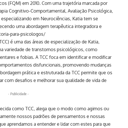
cos (FQM) em 2010. Com uma trajetória marcada por
rapia Cognitivo-Comportamental, Avaliação Psicológica,
e especializando em Neurociências, Katia tem se
recendo uma abordagem terapêutica integradora e
toria-para-psicologos/
CC) é uma das áreas de especialização de Katia,
uma variedade de transtornos psicológicos, como
entares e fobias. A TCC foca em identificar e modificar
comportamentos disfuncionais, promovendo mudanças
A abordagem prática e estruturada da TCC permite que os
dar com desafios e melhorar sua qualidade de vida de
- Publicidade -
hecida como TCC, alega que o modo como agimos ou
damente nossos padrões de pensamentos e nossas
que aprendamos a entender e lidar com estes para que