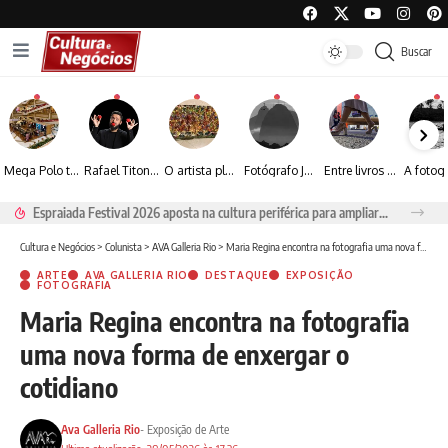
Buscar
Mega Polo transforma lançamento de coleção em plataforma nacional de negócios e projeta crescimento de mais de 15%
Rafael Titonelly leva magia e acolhimento a crianças em tratamento oncológico em Juiz de Fora
O artista plástico Jorge Luiz transforma sustentabilidade e criatividade em arte contemporânea
Fotógrafo José Roberto apresenta um olhar sensível sobre arquitetura, formas e luz na fotografia
Entre livros e fotografia autoral, Sebastião Reis consolida uma trajetória marcada pelo olhar artístico
Espraiada Festival 2026 aposta na cultura periférica para ampliar oportunidades na zona sul
Cultura e Negócios
>
Colunista
>
AVA Galleria Rio
>
Maria Regina encontra na fotografia uma nova forma de enxergar o cotidiano
ARTE
AVA GALLERIA RIO
DESTAQUE
EXPOSIÇÃO
FOTOGRAFIA
Maria Regina encontra na fotografia
uma nova forma de enxergar o
cotidiano
Ava Galleria Rio
- Exposição de Arte