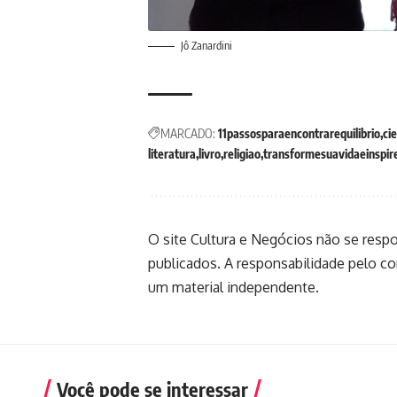
Jô Zanardini
MARCADO:
11passosparaencontrarequilibrio
ci
literatura
livro
religiao
transformesuavidaeinspir
O site Cultura e Negócios não se resp
publicados. A responsabilidade pelo c
um material independente.
Você pode se interessar