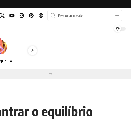
Monique Camacho é homenageada no Prêmio Gênios da Atualidade 2026
ntrar o equilíbrio