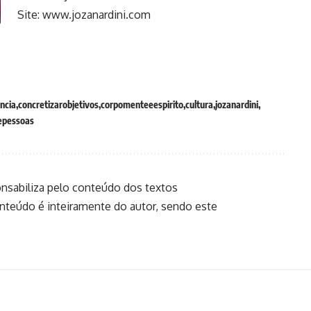
Site:
www.jozanardini.com
encia
concretizarobjetivos
corpomenteeespirito
cultura
jozanardini
epessoas
onsabiliza pelo conteúdo dos textos
onteúdo é inteiramente do autor, sendo este