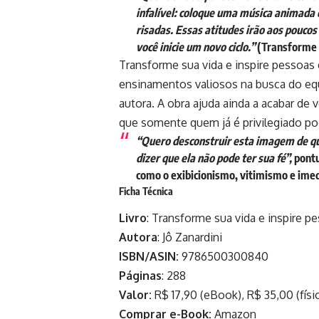
infalível: coloque uma música animada 
risadas. Essas atitudes irão aos pouc
você inicie um novo ciclo.”
(Transforme s
Transforme sua vida e inspire pessoas
ensinamentos valiosos na busca do equi
autora. A obra ajuda ainda a acabar de
que somente quem já é privilegiado po
“Quero desconstruir esta imagem de qu
dizer que ela não pode ter sua fé”,
pontu
como o exibicionismo, vitimismo e imed
Ficha Técnica
Livro
: Transforme sua vida e inspire p
Autora
: Jô Zanardini
ISBN/ASIN:
9786500300840
Páginas
: 288
Valor:
R$ 17,90 (eBook), R$ 35,00 (físi
Comprar e-Book:
Amazon