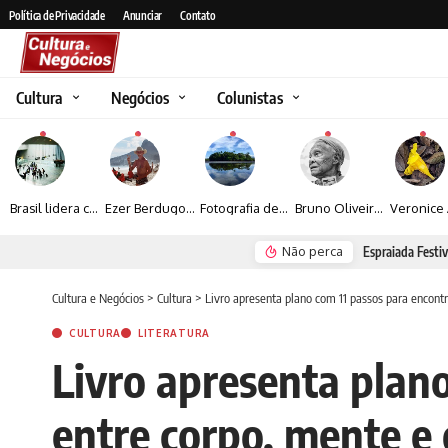
Política de Privacidade
Anunciar
Contato
Cultura
Negócios
Colunistas
Brasil lidera crescimento entre os 15 maiores mercados globais de viagens corporativas
Ezer Berdugo transforma experiências multiculturais e memórias em narrativas visuais por meio da fotografia
Fotografia de Fátima Carlini transforma paisagens naturais em experiências de contemplação
Bruno Oliveira retrata o cotidiano urbano por meio da fotografia em preto e branco
Não perca
Espraiada Festiv
Cultura e Negócios
>
Cultura
>
Livro apresenta plano com 11 passos para encontra
CULTURA
LITERATURA
Livro apresenta plano
entre corpo, mente e 