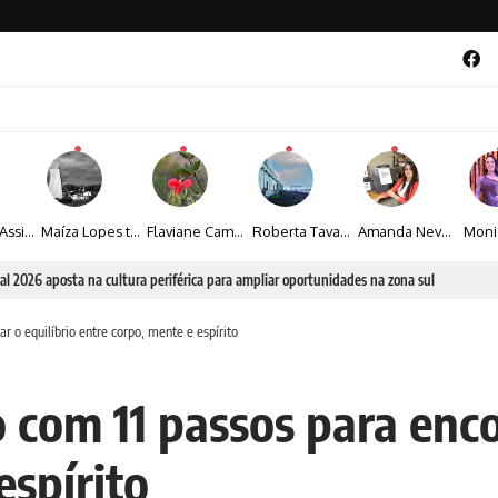
Veronice Assini Saes transforma a natureza em fotografias marcadas pela sensibilidade
Maíza Lopes transforma cultura popular baiana em narrativas fotográficas
Flaviane Campos transforma natureza, espiritualidade e sensibilidade em narrativas fotográficas
Roberta Tavares transforma a fotografia em obras de arte marcadas pela sensibilidade e sofisticação
Amanda Neves transforma a beleza da natureza em obras realistas repletas de sensibilidade
al 2026 aposta na cultura periférica para ampliar oportunidades na zona sul
r o equilíbrio entre corpo, mente e espírito
 com 11 passos para enco
espírito