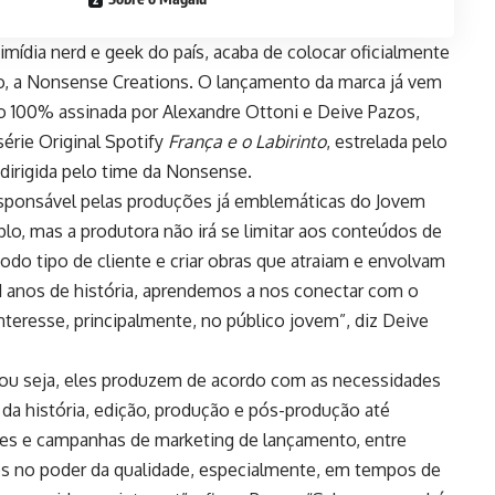
mídia nerd e geek do país, acaba de colocar oficialmente
, a Nonsense Creations. O lançamento da marca já vem
 100% assinada por Alexandre Ottoni e Deive Pazos,
série Original Spotify
França e o Labirinto
, estrelada pelo
e dirigida pelo time da Nonsense.
sponsável pelas produções já emblemáticas do Jovem
o, mas a produtora não irá se limitar aos conteúdos de
odo tipo de cliente e criar obras que atraiam e envolvam
21 anos de história, aprendemos a nos conectar com o
teresse, principalmente, no público jovem”, diz Deive
”, ou seja, eles produzem de acordo com as necessidades
 da história, edição, produção e pós-produção até
ores e campanhas de marketing de lançamento, entre
os no poder da qualidade, especialmente, em tempos de