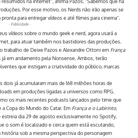
resumidos na internet”, afirma Pazos. “Sabemos que há
produções. Por esse motivo, os Nerds não irão apenas se
pronta para entregar vídeos e até filmes para cinema”.
- Publicidade -
seus vídeos sobre o mundo geek e nerd, agora usará a
ernet, para atuar também nos bastidores das produções.
do trabalho de Deixe Pazos e Alexandre Ottoni em
França
 já em andamento pela Nonsense. Ambos, terão
lventes que instigam a criatividade do público, marcas
s dois já acumularam mais de 168 milhões horas de
nloads em produções ligadas a universos como RPG,
 como os mais recentes podcasts lançados pelo time que
 e a Copa do Mundo do Catar. Em
França e o Labirinto
,
e estreia dia 29 de agosto exclusivamente no Spotify,
que o som é localizado e cerca quem está escutando,
 história sob a mesma perspectiva do personagem