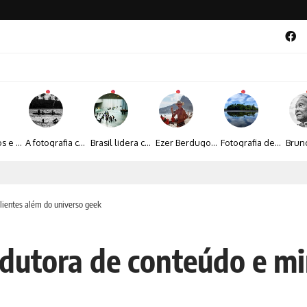
Entre livros e fotografia autoral, Sebastião Reis consolida uma trajetória marcada pelo olhar artístico
A fotografia contemporânea de Cynthia Feyh Jappur entre luz, movimento e arte
Brasil lidera crescimento entre os 15 maiores mercados globais de viagens corporativas
Ezer Berdugo transforma experiências multiculturais e memórias em narrativas visuais por meio da fotografia
Fotografia de Fátima Carlini transforma paisagens naturais em experiências de contemplação
al 2026 aposta na cultura periférica para ampliar oportunidades na zona sul
lientes além do universo geek
dutora de conteúdo e mir