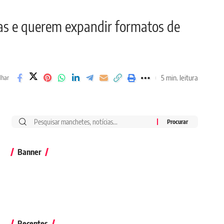
ras e querem expandir formatos de
5 min. leitura
lhar
Banner
Recentes