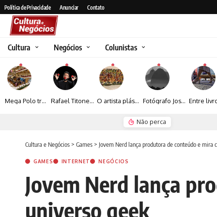
Política de Privacidade
Anunciar
Contato
Cultura
Negócios
Colunistas
Mega Polo transforma lançamento de coleção em plataforma nacional de negócios e projeta crescimento de mais de 15%
Rafael Titonelly leva magia e acolhimento a crianças em tratamento oncológico em Juiz de Fora
O artista plástico Jorge Luiz transforma sustentabilidade e criatividade em arte contemporânea
Fotógrafo José Roberto apresenta um olhar sensível sobre arquitetura, formas e luz na fotografia
Não perca
Espraiada Festiv
Cultura e Negócios
>
Games
>
Jovem Nerd lança produtora de conteúdo e mira c
GAMES
INTERNET
NEGÓCIOS
Jovem Nerd lança pro
universo geek