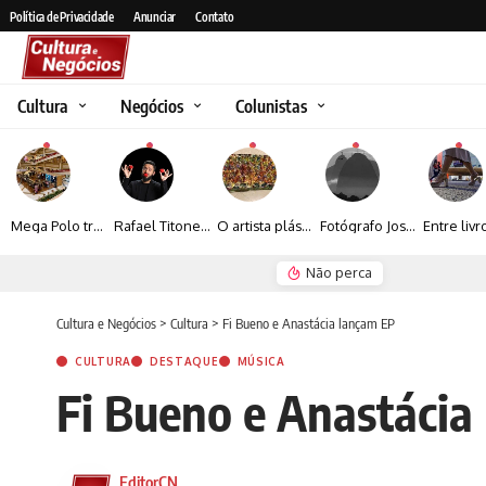
Política de Privacidade
Anunciar
Contato
Cultura
Negócios
Colunistas
Mega Polo transforma lançamento de coleção em plataforma nacional de negócios e projeta crescimento de mais de 15%
Rafael Titonelly leva magia e acolhimento a crianças em tratamento oncológico em Juiz de Fora
O artista plástico Jorge Luiz transforma sustentabilidade e criatividade em arte contemporânea
Fotógrafo José Roberto apresenta um olhar sensível sobre arquitetura, formas e luz na fotografia
Não perca
Espraiada Festiv
Cultura e Negócios
>
Cultura
>
Fi Bueno e Anastácia lançam EP
CULTURA
DESTAQUE
MÚSICA
Fi Bueno e Anastácia
EditorCN