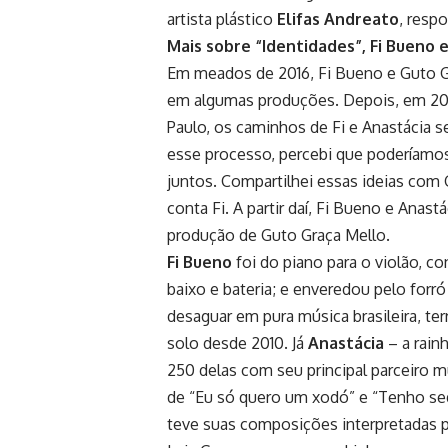
artista plástico
Elifas Andreato
, resp
Mais sobre “Identidades”, Fi Bueno 
Em meados de 2016, Fi Bueno e Guto G
em algumas produções. Depois, em 20
Paulo, os caminhos de Fi e Anastácia 
esse processo, percebi que poderíamos 
juntos. Compartilhei essas ideias com 
conta Fi. A partir daí, Fi Bueno e Anas
produção de Guto Graça Mello.
Fi Bueno
foi do piano para o violão, co
baixo e bateria; e enveredou pelo for
desaguar em pura música brasileira, ter
solo desde 2010. Já
Anastácia
– a rain
250 delas com seu principal parceiro
de “Eu só quero um xodó” e “Tenho sed
teve suas composições interpretadas p