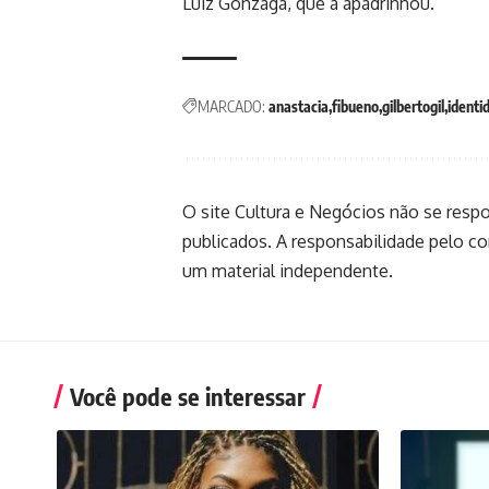
Luiz Gonzaga, que a apadrinhou.
MARCADO:
anastacia
fibueno
gilbertogil
identi
O site Cultura e Negócios não se resp
publicados. A responsabilidade pelo c
um material independente.
Você pode se interessar