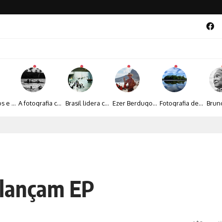
Entre livros e fotografia autoral, Sebastião Reis consolida uma trajetória marcada pelo olhar artístico
A fotografia contemporânea de Cynthia Feyh Jappur entre luz, movimento e arte
Brasil lidera crescimento entre os 15 maiores mercados globais de viagens corporativas
Ezer Berdugo transforma experiências multiculturais e memórias em narrativas visuais por meio da fotografia
Fotografia de Fátima Carlini transforma paisagens naturais em experiências de contemplação
al 2026 aposta na cultura periférica para ampliar oportunidades na zona sul
 lançam EP