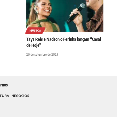
MÚSICA
Tays Reis e Nadson o Ferinha lançam “Casal
de Hoje”
26 de setembro de 2025
rnos
TURA
NEGÓCIOS