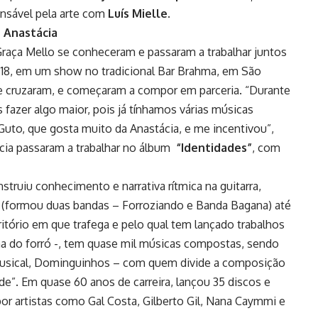
onsável pela arte com
Luís Mielle
.
e Anastácia
raça Mello se conheceram e passaram a trabalhar juntos
18, em um show no tradicional Bar Brahma, em São
se cruzaram, e começaram a compor em parceria. “Durante
fazer algo maior, pois já tínhamos várias músicas
Guto, que gosta muito da Anastácia, e me incentivou”,
tácia passaram a trabalhar no álbum
“Identidades”
, com
nstruiu conhecimento e narrativa rítmica na guitarra,
ró (formou duas bandas – Forroziando e Banda Bagana) até
ritório em que trafega e pelo qual tem lançado trabalhos
ha do forró -, tem quase mil músicas compostas, sendo
 musical, Dominguinhos – com quem divide a composição
e”. Em quase 60 anos de carreira, lançou 35 discos e
or artistas como Gal Costa, Gilberto Gil, Nana Caymmi e