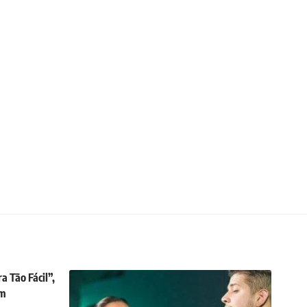
a Tão Fácil”,
em