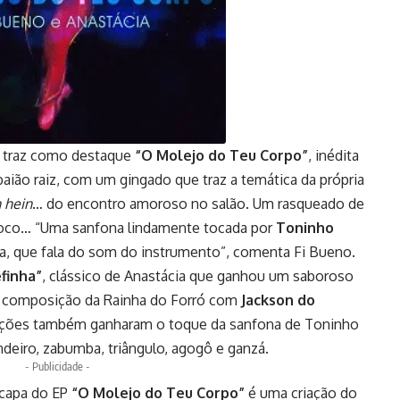
P traz como destaque
“O Molejo do Teu Corpo”
, inédita
baião raiz, com um gingado que traz a temática da própria
n hein
… do encontro amoroso no salão. Um rasqueado de
 coco… “Uma sanfona lindamente tocada por
Toninho
ca, que fala do som do instrumento”, comenta Fi Bueno.
finha”
, clássico de Anastácia que ganhou um saboroso
, composição da Rainha do Forró com
Jackson do
anções também ganharam o toque da sanfona de Toninho
ndeiro, zabumba, triângulo, agogô e ganzá.
- Publicidade -
 capa do EP
“O Molejo do Teu Corpo”
é uma criação do