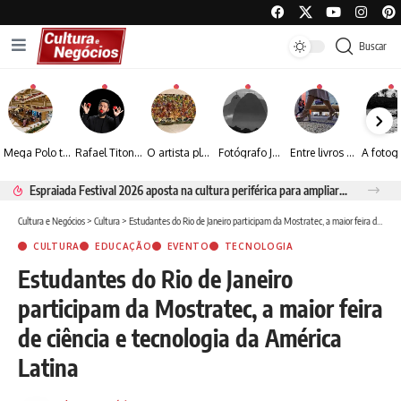
Buscar
Mega Polo transforma lançamento de coleção em plataforma nacional de negócios e projeta crescimento de mais de 15%
Rafael Titonelly leva magia e acolhimento a crianças em tratamento oncológico em Juiz de Fora
O artista plástico Jorge Luiz transforma sustentabilidade e criatividade em arte contemporânea
Fotógrafo José Roberto apresenta um olhar sensível sobre arquitetura, formas e luz na fotografia
Entre livros e fotografia autoral, Sebastião Reis consolida uma trajetória marcada pelo olhar artístico
Espraiada Festival 2026 aposta na cultura periférica para ampliar oportunidades na zona sul
Cultura e Negócios
>
Cultura
>
Estudantes do Rio de Janeiro participam da Mostratec, a maior feira de ciência e tecnologia da América Latina
CULTURA
EDUCAÇÃO
EVENTO
TECNOLOGIA
Estudantes do Rio de Janeiro
participam da Mostratec, a maior feira
de ciência e tecnologia da América
Latina