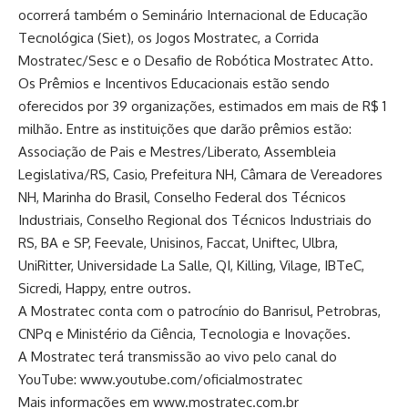
ocorrerá também o Seminário Internacional de Educação
Tecnológica (Siet), os Jogos Mostratec, a Corrida
Mostratec/Sesc e o Desafio de Robótica Mostratec Atto.
Os Prêmios e Incentivos Educacionais estão sendo
oferecidos por 39 organizações, estimados em mais de R$ 1
milhão. Entre as instituições que darão prêmios estão:
Associação de Pais e Mestres/Liberato, Assembleia
Legislativa/RS, Casio, Prefeitura NH, Câmara de Vereadores
NH, Marinha do Brasil, Conselho Federal dos Técnicos
Industriais, Conselho Regional dos Técnicos Industriais do
RS, BA e SP, Feevale, Unisinos, Faccat, Uniftec, Ulbra,
UniRitter, Universidade La Salle, QI, Killing, Vilage, IBTeC,
Sicredi, Happy, entre outros.
A Mostratec conta com o patrocínio do Banrisul, Petrobras,
CNPq e Ministério da Ciência, Tecnologia e Inovações.
A Mostratec terá transmissão ao vivo pelo canal do
YouTube:
www.youtube.com/oficialmostratec
Mais informações em
www.mostratec.com.br