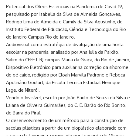
Potencial dos Óleos Essenciais na Pandemia de Covid-19,
pesquisado por Isabella da Silva de Almeida Gonçalves,
Rodrigo Lima de Almeida e Camily da Silva Agustinho, do
Instituto Federal de Educação, Ciência e Tecnologia do Rio
de Janeiro Campus Rio de Janeiro.
Audiovisual como estratégia de divulgação de uma horta
escolar na pandemia, analisado por Ana Julia da Paixão,
Salim do CEFET-RJ campus Maria da Graça, do Rio de Janeiro,
Dispositivo Eletrônico para auxiliar na correção da síndrome
do pé caído, redigido por Eloah Marvila Padrone e Rebeca
Apolinário Goulart, da Escola Tecnica Estadual Henrique
Lage, de Niterói.
Vendo o Invisível, escrito por João Paulo de Souza da Silva e
Laiana de Oliveira Guimarães, do C. E. Barão do Rio Bonito,
de Barra do Piraí.
O desenvolvimento de um método para a construção de
sacolas plásticas a partir de um bioplástico elaborado com
a casca da tangerina, esmiuçado por Leonarda de Oliveira