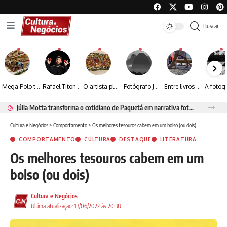
Buscar
Mega Polo transforma lançamento de coleção em plataforma nacional de negócios e projeta crescimento de mais de 15%
Rafael Titonelly leva magia e acolhimento a crianças em tratamento oncológico em Juiz de Fora
O artista plástico Jorge Luiz transforma sustentabilidade e criatividade em arte contemporânea
Fotógrafo José Roberto apresenta um olhar sensível sobre arquitetura, formas e luz na fotografia
Entre livros e fotografia autoral, Sebastião Reis consolida uma trajetória marcada pelo olhar artístico
Júlia Motta transforma o cotidiano de Paquetá em narrativa fotográfica sensível
Cultura e Negócios
>
Comportamento
>
Os melhores tesouros cabem em um bolso (ou dois)
COMPORTAMENTO
CULTURA
DESTAQUE
LITERATURA
Os melhores tesouros cabem em um
bolso (ou dois)
Cultura e Negócios
Ultima atualização: 13/06/2022 às 20:38