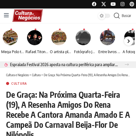
Buscar
Mega Polo transforma lançamento de coleção em plataforma nacional de negócios e projeta crescimento de mais de 15%
Rafael Titonelly leva magia e acolhimento a crianças em tratamento oncológico em Juiz de Fora
O artista plástico Jorge Luiz transforma sustentabilidade e criatividade em arte contemporânea
Fotógrafo José Roberto apresenta um olhar sensível sobre arquitetura, formas e luz na fotografia
Entre livros e fotografia autoral, Sebastião Reis consolida uma trajetória marcada pelo olhar artístico
Espraiada Festival 2026 aposta na cultura periférica para ampliar oportunidades na zona sul
Cultura e Negócios
>
Cultura
>
De Graça: Na Próxima Quarta-Feira (19), A Resenha Amigos Do Rena Recebe A Cantora Amanda Amado E A Campeã Do Carnaval Beija-Flor De Nilópolis
CULTURA
De Graça: Na Próxima Quarta-Feira
(19), A Resenha Amigos Do Rena
Recebe A Cantora Amanda Amado E A
Campeã Do Carnaval Beija-Flor De
Nilópolis