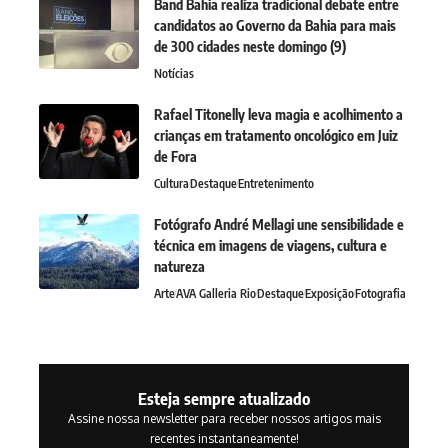
Band Bahia realiza tradicional debate entre
candidatos ao Governo da Bahia para mais
de 300 cidades neste domingo (9)
Notícias
Rafael Titonelly leva magia e acolhimento a
crianças em tratamento oncológico em Juiz
de Fora
Cultura
Destaque
Entretenimento
Fotógrafo André Mellagi une sensibilidade e
técnica em imagens de viagens, cultura e
natureza
Arte
AVA Galleria Rio
Destaque
Exposição
Fotografia
Esteja sempre atualizado
Assine nossa newsletter para receber nossos artigos mais
recentes instantaneamente!