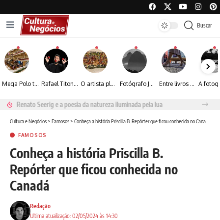
Buscar
Mega Polo transforma lançamento de coleção em plataforma nacional de negócios e projeta crescimento de mais de 15%
Rafael Titonelly leva magia e acolhimento a crianças em tratamento oncológico em Juiz de Fora
O artista plástico Jorge Luiz transforma sustentabilidade e criatividade em arte contemporânea
Fotógrafo José Roberto apresenta um olhar sensível sobre arquitetura, formas e luz na fotografia
Entre livros e fotografia autoral, Sebastião Reis consolida uma trajetória marcada pelo olhar artístico
Renato Seerig e a poesia da natureza iluminada pela lua
Cultura e Negócios
>
Famosos
>
Conheça a história Priscilla B. Repórter que ficou conhecida no Canadá
FAMOSOS
Conheça a história Priscilla B.
Repórter que ficou conhecida no
Canadá
Redação
Ultima atualização: 02/05/2024 às 14:30