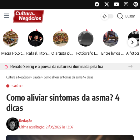
Buscar
Mega Polo transforma lançamento de coleção em plataforma nacional de negócios e projeta crescimento de mais de 15%
Rafael Titonelly leva magia e acolhimento a crianças em tratamento oncológico em Juiz de Fora
O artista plástico Jorge Luiz transforma sustentabilidade e criatividade em arte contemporânea
Fotógrafo José Roberto apresenta um olhar sensível sobre arquitetura, formas e luz na fotografia
Entre livros e fotografia autoral, Sebastião Reis consolida uma trajetória marcada pelo olhar artístico
Renato Seerig e a poesia da natureza iluminada pela lua
Cultura e Negócios
>
Saúde
>
Como aliviar sintomas da asma? 4 dicas
SAÚDE
Como aliviar sintomas da asma? 4
dicas
Redação
Ultima atualização: 21/05/2022 às 13:07