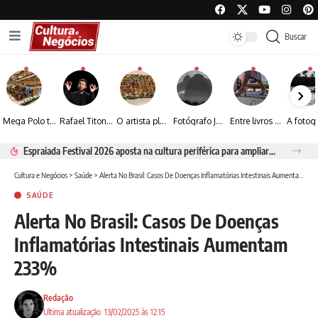
Buscar
Mega Polo transforma lançamento de coleção em plataforma nacional de negócios e projeta crescimento de mais de 15%
Rafael Titonelly leva magia e acolhimento a crianças em tratamento oncológico em Juiz de Fora
O artista plástico Jorge Luiz transforma sustentabilidade e criatividade em arte contemporânea
Fotógrafo José Roberto apresenta um olhar sensível sobre arquitetura, formas e luz na fotografia
Entre livros e fotografia autoral, Sebastião Reis consolida uma trajetória marcada pelo olhar artístico
Espraiada Festival 2026 aposta na cultura periférica para ampliar oportunidades na zona sul
Cultura e Negócios
>
Saúde
>
Alerta No Brasil: Casos De Doenças Inflamatórias Intestinais Aumentam 233%
SAÚDE
Alerta No Brasil: Casos De Doenças
Inflamatórias Intestinais Aumentam
233%
Redação
Ultima atualização: 13/02/2025 às 12:15