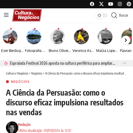
Buscar
Ezer Berdugo transforma experiências multiculturais e memórias em narrativas visuais por meio da fotografia
Fotografia de Fátima Carlini transforma paisagens naturais em experiências de contemplação
Bruno Oliveira retrata o cotidiano urbano por meio da fotografia em preto e branco
Veronice Assini Saes transforma a natureza em fotografias marcadas pela sensibilidade
Maíza Lopes transforma cultura popular baiana em narrativas fotográficas
Espraiada Festival 2026 aposta na cultura periférica para ampliar oportunidades na zona sul
Cultura e Negócios
>
Negócios
>
A Ciência da Persuasão: como o discurso eficaz impulsiona resultados nas vendas
NEGÓCIOS
A Ciência da Persuasão: como o
discurso eficaz impulsiona resultados
nas vendas
Redação
Ultima atualização: 09/09/2024 às 12:01