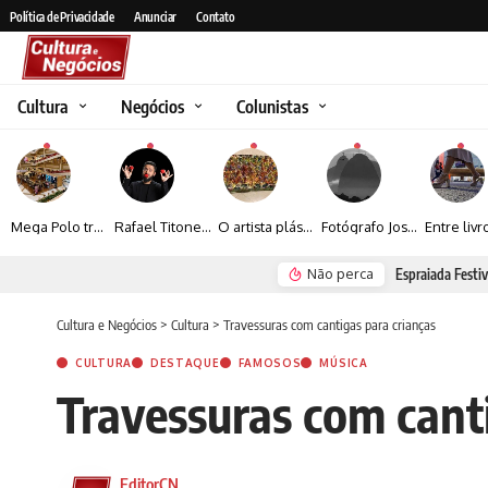
Política de Privacidade
Anunciar
Contato
Cultura
Negócios
Colunistas
Mega Polo transforma lançamento de coleção em plataforma nacional de negócios e projeta crescimento de mais de 15%
Rafael Titonelly leva magia e acolhimento a crianças em tratamento oncológico em Juiz de Fora
O artista plástico Jorge Luiz transforma sustentabilidade e criatividade em arte contemporânea
Fotógrafo José Roberto apresenta um olhar sensível sobre arquitetura, formas e luz na fotografia
Não perca
rtunidades na zona sul
Renato Seerig e 
Cultura e Negócios
>
Cultura
>
Travessuras com cantigas para crianças
CULTURA
DESTAQUE
FAMOSOS
MÚSICA
Travessuras com cant
EditorCN