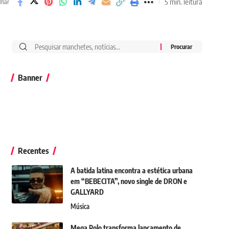
5 min. leitura
lhar
Banner
Recentes
A batida latina encontra a estética urbana
em “BEBECITA”, novo single de DRON e
GALLYARD
Música
Mega Polo transforma lançamento de