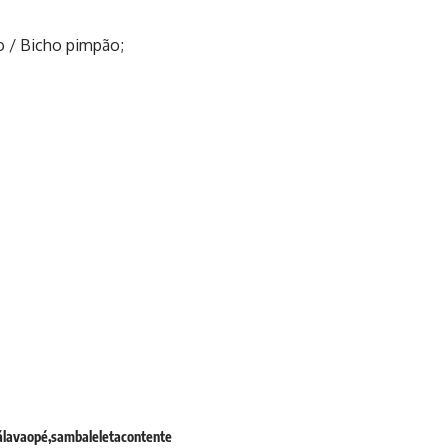
 / Bicho pimpão;
álavaopé
sambaleletacontente