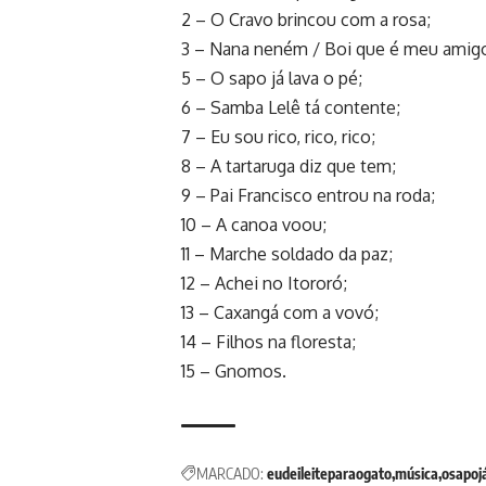
2 – O Cravo brincou com a rosa;
3 – Nana neném / Boi que é meu amigo
5 – O sapo já lava o pé;
6 – Samba Lelê tá contente;
7 – Eu sou rico, rico, rico;
8 – A tartaruga diz que tem;
9 – Pai Francisco entrou na roda;
10 – A canoa voou;
11 – Marche soldado da paz;
12 – Achei no Itororó;
13 – Caxangá com a vovó;
14 – Filhos na floresta;
15 – Gnomos.
MARCADO:
eudeileiteparaogato
música
osapoj