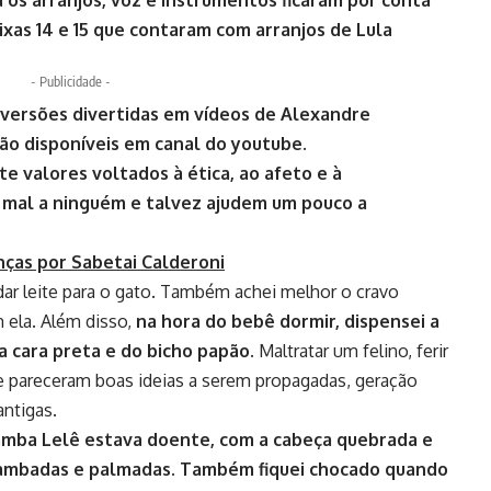
ixas 14 e 15 que contaram com arranjos de Lula
- Publicidade -
versões divertidas em vídeos de Alexandre
ão disponíveis em canal do youtube.
 valores voltados à ética, ao afeto e à
o mal a ninguém e talvez ajudem um pouco a
nças por Sabetai Calderoni
 dar leite para o gato. Também achei melhor o cravo
m ela. Além disso,
na hora do bebê dormir, dispensei a
a cara preta e do bicho papão.
Maltratar um felino, ferir
 pareceram boas ideias a serem propagadas, geração
antigas.
amba Lelê estava doente, com a cabeça quebrada e
lambadas e palmadas. Também fiquei chocado quando