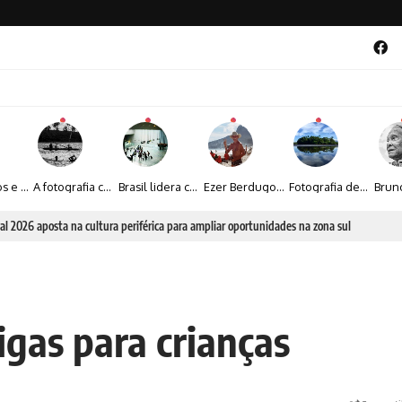
Entre livros e fotografia autoral, Sebastião Reis consolida uma trajetória marcada pelo olhar artístico
A fotografia contemporânea de Cynthia Feyh Jappur entre luz, movimento e arte
Brasil lidera crescimento entre os 15 maiores mercados globais de viagens corporativas
Ezer Berdugo transforma experiências multiculturais e memórias em narrativas visuais por meio da fotografia
Fotografia de Fátima Carlini transforma paisagens naturais em experiências de contemplação
a poesia da natureza iluminada pela lua
igas para crianças