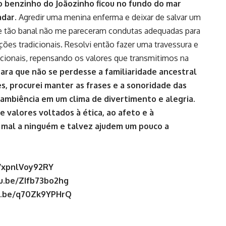
o benzinho do Joãozinho ficou no fundo do mar
adar.
Agredir uma menina enferma e deixar de salvar um
ade tão banal não me pareceram condutas adequadas para
ções tradicionais. Resolvi então fazer uma travessura e
icionais, repensando os valores que transmitimos na
ara que não se perdesse a familiaridade ancestral
s, procurei manter as frases e a sonoridade das
 ambiência em um clima de divertimento e alegria.
valores voltados à ética, ao afeto e à
o mal a ninguém e talvez ajudem um pouco a
e/xpnlVoy92RY
tu.be/ZIfb73bo2hg
u.be/q70Zk9YPHrQ