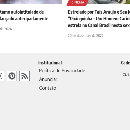
CINEMA
tumo autointitulado de
Estrelado por Taís Araujo e Seu J
lançado antecipadamente
“Pixinguinha – Um Homem Carin
estreia no Canal Brasil nesta sex
 de 2024
20 de dezembro de 2022
Institucional
Cade
Política de Privacidade
CUL
Anunciar
Contato