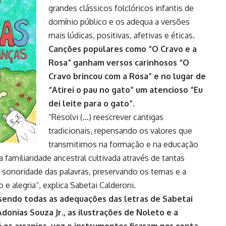
grandes clássicos folclóricos infantis de
domínio público e os adequa a versões
mais lúdicas, positivas, afetivas e éticas.
Canções populares como “O Cravo e a
Rosa” ganham versos carinhosos “O
Cravo brincou com a Rosa” e no lugar de
“Atirei o pau no gato” um atencioso “Eu
dei leite para o gato”.
“Resolvi (…) reescrever cantigas
tradicionais, repensando os valores que
transmitimos na formação e na educação
 familiaridade ancestral cultivada através de tantas
a sonoridade das palavras, preservando os temas e a
e alegria”, explica Sabetai Calderoni.
 sendo todas as adequações das letras de Sabetai
donias Souza Jr., as ilustrações de Noleto e a
á os arranjos, voz e instrumentos ficaram por conta