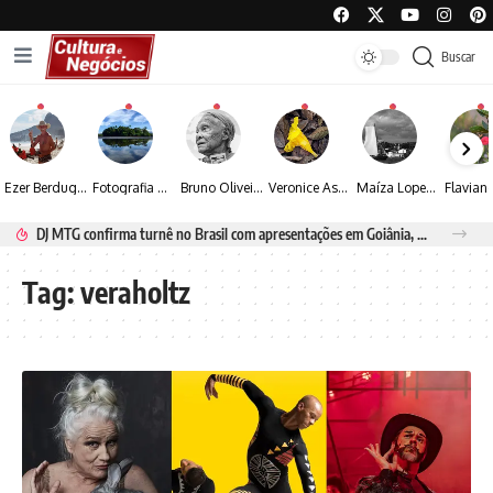
Buscar
Ezer Berdugo transforma experiências multiculturais e memórias em narrativas visuais por meio da fotografia
Fotografia de Fátima Carlini transforma paisagens naturais em experiências de contemplação
Bruno Oliveira retrata o cotidiano urbano por meio da fotografia em preto e branco
Veronice Assini Saes transforma a natureza em fotografias marcadas pela sensibilidade
Maíza Lopes transforma cultura popular baiana em narrativas fotográficas
DJ MTG confirma turnê no Brasil com apresentações em Goiânia, Porto Seguro e Rio de Janeiro
Tag:
veraholtz