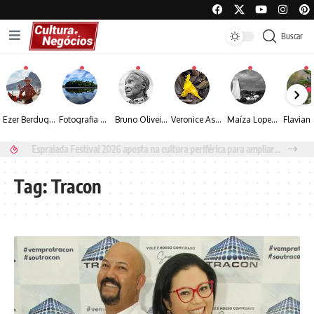
Buscar
Ezer Berdugo transforma experiências multiculturais e memórias em narrativas visuais por meio da fotografia
Fotografia de Fátima Carlini transforma paisagens naturais em experiências de contemplação
Bruno Oliveira retrata o cotidiano urbano por meio da fotografia em preto e branco
Veronice Assini Saes transforma a natureza em fotografias marcadas pela sensibilidade
Maíza Lopes transforma cultura popular baiana em narrativas fotográficas
Espraiada Festival 2026 aposta na cultura periférica para ampliar oportunidades na zona sul
Tag:
Tracon