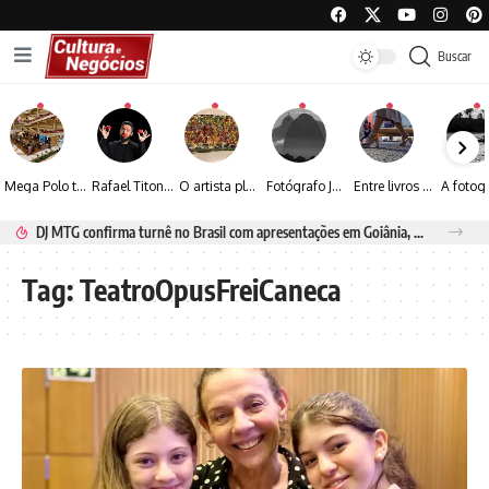
Buscar
Mega Polo transforma lançamento de coleção em plataforma nacional de negócios e projeta crescimento de mais de 15%
Rafael Titonelly leva magia e acolhimento a crianças em tratamento oncológico em Juiz de Fora
O artista plástico Jorge Luiz transforma sustentabilidade e criatividade em arte contemporânea
Fotógrafo José Roberto apresenta um olhar sensível sobre arquitetura, formas e luz na fotografia
Entre livros e fotografia autoral, Sebastião Reis consolida uma trajetória marcada pelo olhar artístico
DJ MTG confirma turnê no Brasil com apresentações em Goiânia, Porto Seguro e Rio de Janeiro
Tag:
TeatroOpusFreiCaneca