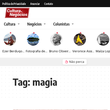
Política de Privacidade
Anunciar
Contato
Cultura
Negócios
Colunistas
Ezer Berdugo transforma experiências multiculturais e memórias em narrativas visuais por meio da fotografia
Fotografia de Fátima Carlini transforma paisagens naturais em experiências de contemplação
Bruno Oliveira retrata o cotidiano urbano por meio da fotografia em preto e branco
Veronice Assini Saes transforma a natureza em fotografias marcadas pela sensibilidade
Não perca
Seguro e Rio de Janeiro
Espraiada Festiv
Tag:
magia