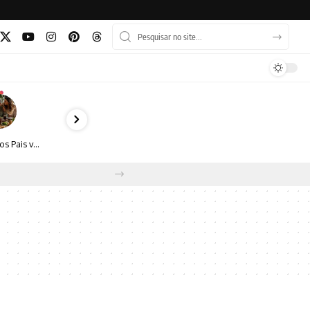
Dia dos Pais vai além do almoço: como transformar a data em experiência, afeto e boas escolhas