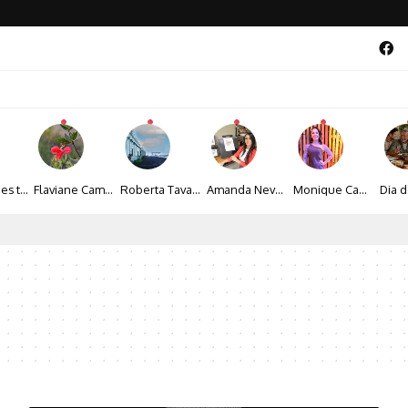
Maíza Lopes transforma cultura popular baiana em narrativas fotográficas
Flaviane Campos transforma natureza, espiritualidade e sensibilidade em narrativas fotográficas
Roberta Tavares transforma a fotografia em obras de arte marcadas pela sensibilidade e sofisticação
Amanda Neves transforma a beleza da natureza em obras realistas repletas de sensibilidade
Monique Camacho é homenageada no Prêmio Gênios da Atualidade 2026
al 2026 aposta na cultura periférica para ampliar oportunidades na zona sul