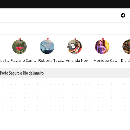
Maíza Lopes transforma cultura popular baiana em narrativas fotográficas
Flaviane Campos transforma natureza, espiritualidade e sensibilidade em narrativas fotográficas
Roberta Tavares transforma a fotografia em obras de arte marcadas pela sensibilidade e sofisticação
Amanda Neves transforma a beleza da natureza em obras realistas repletas de sensibilidade
Monique Camacho é homenageada no Prêmio Gênios da Atualidade 2026
al 2026 aposta na cultura periférica para ampliar oportunidades na zona sul