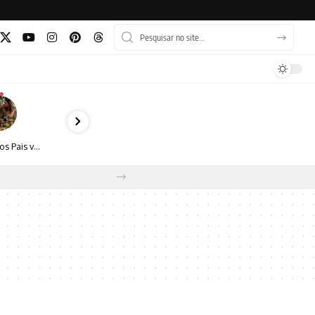
Dia dos Pais vai além do almoço: como transformar a data em experiência, afeto e boas escolhas