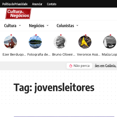
Política de Privacidade
Anunciar
Contato
Cultura
Negócios
Colunistas
Ezer Berdugo transforma experiências multiculturais e memórias em narrativas visuais por meio da fotografia
Fotografia de Fátima Carlini transforma paisagens naturais em experiências de contemplação
Bruno Oliveira retrata o cotidiano urbano por meio da fotografia em preto e branco
Veronice Assini Saes transforma a natureza em fotografias marcadas pela sensibilidade
Não perca
Seguro e Rio de Janeiro
Espraiada Festiv
Tag:
jovensleitores