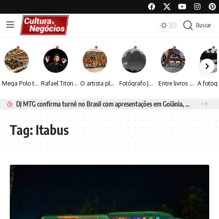
Buscar
Mega Polo transforma lançamento de coleção em plataforma nacional de negócios e projeta crescimento de mais de 15%
Rafael Titonelly leva magia e acolhimento a crianças em tratamento oncológico em Juiz de Fora
O artista plástico Jorge Luiz transforma sustentabilidade e criatividade em arte contemporânea
Fotógrafo José Roberto apresenta um olhar sensível sobre arquitetura, formas e luz na fotografia
Entre livros e fotografia autoral, Sebastião Reis consolida uma trajetória marcada pelo olhar artístico
Espraiada Festival 2026 aposta na cultura periférica para ampliar oportunidades na zona sul
Tag:
Itabus