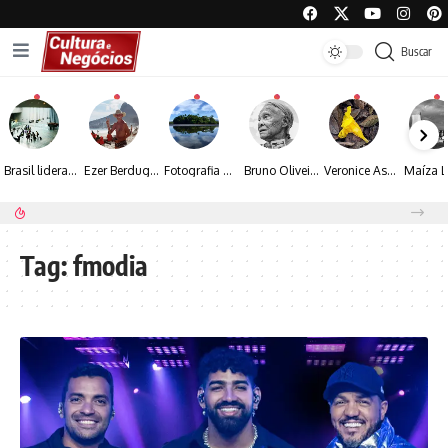
Buscar
Brasil lidera crescimento entre os 15 maiores mercados globais de viagens corporativas
Ezer Berdugo transforma experiências multiculturais e memórias em narrativas visuais por meio da fotografia
Fotografia de Fátima Carlini transforma paisagens naturais em experiências de contemplação
Bruno Oliveira retrata o cotidiano urbano por meio da fotografia em preto e branco
Veronice Assini Saes transforma a natureza em fotografias marcadas pela sensibilidade
Espraiada Festival 2026 aposta na cultura periférica para ampliar oportunidades na zona sul
Tag:
fmodia