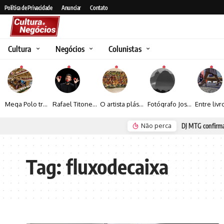
Política de Privacidade
Anunciar
Contato
Cultura
Negócios
Colunistas
Mega Polo transforma lançamento de coleção em plataforma nacional de negócios e projeta crescimento de mais de 15%
Rafael Titonelly leva magia e acolhimento a crianças em tratamento oncológico em Juiz de Fora
O artista plástico Jorge Luiz transforma sustentabilidade e criatividade em arte contemporânea
Fotógrafo José Roberto apresenta um olhar sensível sobre arquitetura, formas e luz na fotografia
Não perca
Goiânia, Porto Seguro e Rio de Janeiro
Tag:
fluxodecaixa