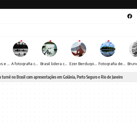
Entre livros e fotografia autoral, Sebastião Reis consolida uma trajetória marcada pelo olhar artístico
A fotografia contemporânea de Cynthia Feyh Jappur entre luz, movimento e arte
Brasil lidera crescimento entre os 15 maiores mercados globais de viagens corporativas
Ezer Berdugo transforma experiências multiculturais e memórias em narrativas visuais por meio da fotografia
Fotografia de Fátima Carlini transforma paisagens naturais em experiências de contemplação