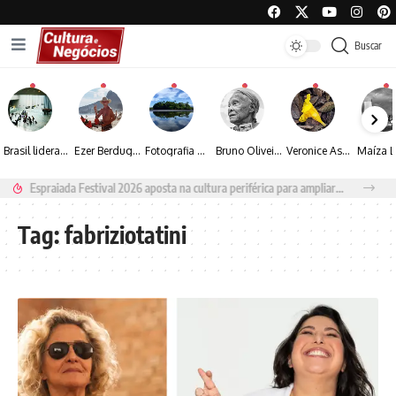
Buscar
Brasil lidera crescimento entre os 15 maiores mercados globais de viagens corporativas
Ezer Berdugo transforma experiências multiculturais e memórias em narrativas visuais por meio da fotografia
Fotografia de Fátima Carlini transforma paisagens naturais em experiências de contemplação
Bruno Oliveira retrata o cotidiano urbano por meio da fotografia em preto e branco
Veronice Assini Saes transforma a natureza em fotografias marcadas pela sensibilidade
Espraiada Festival 2026 aposta na cultura periférica para ampliar oportunidades na zona sul
Tag:
fabriziotatini