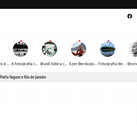
Entre livros e fotografia autoral, Sebastião Reis consolida uma trajetória marcada pelo olhar artístico
A fotografia contemporânea de Cynthia Feyh Jappur entre luz, movimento e arte
Brasil lidera crescimento entre os 15 maiores mercados globais de viagens corporativas
Ezer Berdugo transforma experiências multiculturais e memórias em narrativas visuais por meio da fotografia
Fotografia de Fátima Carlini transforma paisagens naturais em experiências de contemplação
al 2026 aposta na cultura periférica para ampliar oportunidades na zona sul