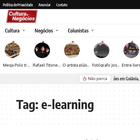
Política de Privacidade
Anunciar
Contato
Cultura
Negócios
Colunistas
Mega Polo transforma lançamento de coleção em plataforma nacional de negócios e projeta crescimento de mais de 15%
Rafael Titonelly leva magia e acolhimento a crianças em tratamento oncológico em Juiz de Fora
O artista plástico Jorge Luiz transforma sustentabilidade e criatividade em arte contemporânea
Fotógrafo José Roberto apresenta um olhar sensível sobre arquitetura, formas e luz na fotografia
Não perca
Seguro e Rio de Janeiro
Espraiada Festiv
Tag:
e-learning