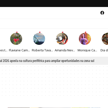
Maíza Lopes transforma cultura popular baiana em narrativas fotográficas
Flaviane Campos transforma natureza, espiritualidade e sensibilidade em narrativas fotográficas
Roberta Tavares transforma a fotografia em obras de arte marcadas pela sensibilidade e sofisticação
Amanda Neves transforma a beleza da natureza em obras realistas repletas de sensibilidade
Monique Camacho é homenageada no Prêmio Gênios da Atualidade 2026
al 2026 aposta na cultura periférica para ampliar oportunidades na zona sul