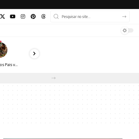
Dia dos Pais vai além do almoço: como transformar a data em experiência, afeto e boas escolhas