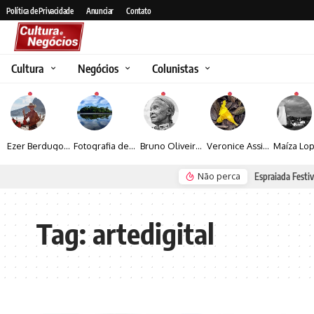
Política de Privacidade
Anunciar
Contato
Cultura
Negócios
Colunistas
Ezer Berdugo transforma experiências multiculturais e memórias em narrativas visuais por meio da fotografia
Fotografia de Fátima Carlini transforma paisagens naturais em experiências de contemplação
Bruno Oliveira retrata o cotidiano urbano por meio da fotografia em preto e branco
Veronice Assini Saes transforma a natureza em fotografias marcadas pela sensibilidade
Não perca
Espraiada Festiv
Tag:
artedigital