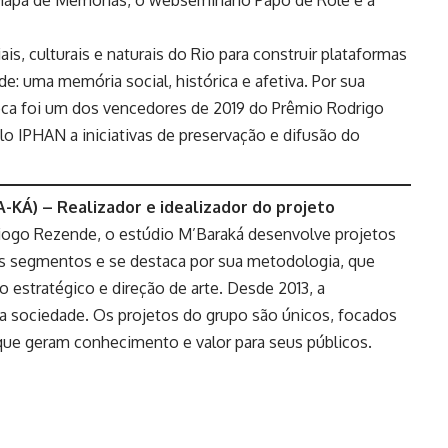
Mapa de Memórias, o webseminário Papo de Rolé e a
s, culturais e naturais do Rio para construir plataformas
e: uma memória social, histórica e afetiva. Por sua
oca foi um dos vencedores de 2019 do Prêmio Rodrigo
o IPHAN a iniciativas de preservação e difusão do
-KÁ) – Realizador e idealizador do projeto
 Diogo Rezende, o estúdio M’Baraká desenvolve projetos
os segmentos e se destaca por sua metodologia, que
o estratégico e direção de arte. Desde 2013, a
da sociedade. Os projetos do grupo são únicos, focados
 que geram conhecimento e valor para seus públicos.