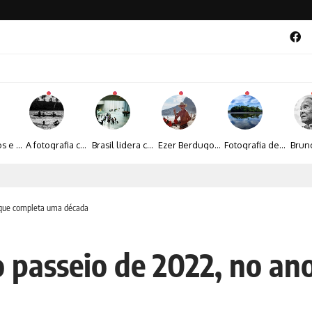
Entre livros e fotografia autoral, Sebastião Reis consolida uma trajetória marcada pelo olhar artístico
A fotografia contemporânea de Cynthia Feyh Jappur entre luz, movimento e arte
Brasil lidera crescimento entre os 15 maiores mercados globais de viagens corporativas
Ezer Berdugo transforma experiências multiculturais e memórias em narrativas visuais por meio da fotografia
Fotografia de Fátima Carlini transforma paisagens naturais em experiências de contemplação
al 2026 aposta na cultura periférica para ampliar oportunidades na zona sul
 que completa uma década
o passeio de 2022, no a