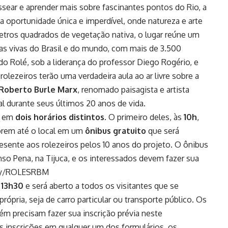
ear e aprender mais sobre fascinantes pontos do Rio, a
ma oportunidade única e imperdível, onde natureza e arte
tros quadrados de vegetação nativa, o lugar reúne um
as vivas do Brasil e do mundo, com mais de 3.500
do Rolé, sob a liderança do professor Diego Rogério, e
rolezeiros terão uma verdadeira aula ao ar livre sobre a
Roberto Burle Marx
, renomado paisagista e artista
al durante seus últimos 20 anos de vida.
á em
dois horários distintos
. O primeiro deles, às
10h
,
forem até o local em um
ônibus gratuito
que será
esente aos rolezeiros pelos 10 anos do projeto. O ônibus
nso Pena, na Tijuca, e os interessados devem fazer sua
t.ly/ROLESRBM
s
13h30
e será aberto a todos os visitantes que se
própria, seja de carro particular ou transporte público. Os
m precisam fazer sua inscrição prévia neste
as inscrições em qualquer um dos formulários, os