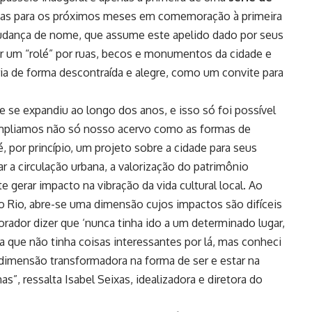
adas para os próximos meses em comemoração à primeira
mudança de nome, que assume este apelido dado por seus
dar um “rolé” por ruas, becos e monumentos da cidade e
ória de forma descontraída e alegre, como um convite para
 se expandiu ao longo dos anos, e isso só foi possível
 ampliamos não só nosso acervo como as formas de
é, por princípio, um projeto sobre a cidade para seus
r a circulação urbana, a valorização do patrimônio
 gerar impacto na vibração da vida cultural local. Ao
o Rio, abre-se uma dimensão cujos impactos são difíceis
dor dizer que ‘nunca tinha ido a um determinado lugar,
 que não tinha coisas interessantes por lá, mas conheci
imensão transformadora na forma de ser e estar na
s”, ressalta Isabel Seixas, idealizadora e diretora do