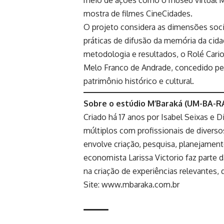
meio de ações como o museu virtual 
mostra de filmes CineCidades.
O projeto considera as dimensões sociai
práticas de difusão da memória da cidad
metodologia e resultados, o Rolé Cari
Melo Franco de Andrade, concedido pel
patrimônio histórico e cultural.
Sobre o estúdio M’Baraká (UM-BA-RA
Criado há 17 anos por Isabel Seixas e
múltiplos com profissionais de divers
envolve criação, pesquisa, planejament
economista Larissa Victorio faz parte 
na criação de experiências relevantes,
Site:
www.mbaraka.com.br