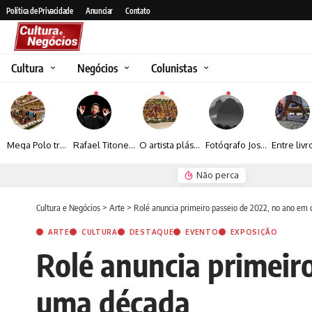
Política de Privacidade
Anunciar
Contato
Cultura
Negócios
Colunistas
Mega Polo transforma lançamento de coleção em plataforma nacional de negócios e projeta crescimento de mais de 15%
Rafael Titonelly leva magia e acolhimento a crianças em tratamento oncológico em Juiz de Fora
O artista plástico Jorge Luiz transforma sustentabilidade e criatividade em arte contemporânea
Fotógrafo José Roberto apresenta um olhar sensível sobre arquitetura, formas e luz na fotografia
Não perca
Espraiada Festiv
Cultura e Negócios
>
Arte
>
Rolé anuncia primeiro passeio de 2022, no ano em
ARTE
CULTURA
DESTAQUE
EVENTO
EXPOSIÇÃO
Rolé anuncia primeir
uma década