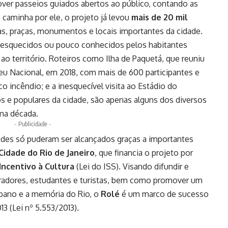
ver passeios guiados abertos ao público, contando as
 caminha por ele, o projeto já levou
mais de 20 mil
as, praças, monumentos e locais importantes da cidade.
s esquecidos ou pouco conhecidos pelos habitantes
ao território. Roteiros como Ilha de Paquetá, que reuniu
eu Nacional, em 2018, com mais de 600 participantes e
o incêndio; e a inesquecível visita ao Estádio do
s e populares da cidade, são apenas alguns dos diversos
ma década.
- Publicidade -
ades só puderam ser alcançados graças a importantes
Cidade do Rio de Janeiro
, que financia o projeto por
Incentivo à Cultura
(Lei do ISS). Visando difundir e
moradores, estudantes e turistas, bem como promover um
rbano e a memória do Rio, o
Rolé
é um marco de sucesso
13 (Lei nº 5.553/2013).