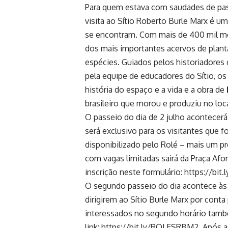
Para quem estava com saudades de pass
visita ao Sítio Roberto Burle Marx é u
se encontram. Com mais de 400 mil me
dos mais importantes acervos de plant
espécies. Guiados pelos historiadores 
pela equipe de educadores do Sítio, os 
história do espaço e a vida e a obra de
brasileiro que morou e produziu no loc
O passeio do dia de 2 julho acontecer
será exclusivo para os visitantes que 
disponibilizado pelo Rolé – mais um pr
com vagas limitadas sairá da Praça Afo
inscrição neste formulário:
https://bi
O segundo passeio do dia acontece à
dirigirem ao Sítio Burle Marx por conta 
interessados no segundo horário també
link:
https://bit.ly/ROLESRBM2
. Após 