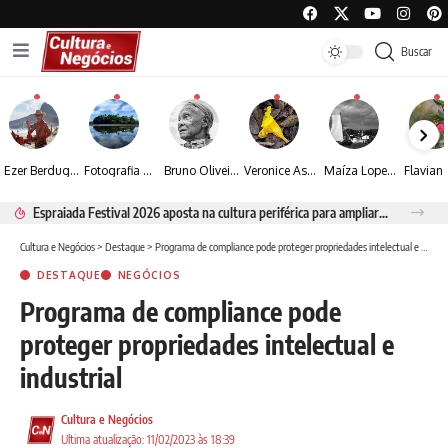
Buscar
Ezer Berdugo transforma experiências multiculturais e memórias em narrativas visuais por meio da fotografia
Fotografia de Fátima Carlini transforma paisagens naturais em experiências de contemplação
Bruno Oliveira retrata o cotidiano urbano por meio da fotografia em preto e branco
Veronice Assini Saes transforma a natureza em fotografias marcadas pela sensibilidade
Maíza Lopes transforma cultura popular baiana em narrativas fotográficas
Espraiada Festival 2026 aposta na cultura periférica para ampliar oportunidades na zona sul
Cultura e Negócios
>
Destaque
>
Programa de compliance pode proteger propriedades intelectual e industrial
DESTAQUE
NEGÓCIOS
Programa de compliance pode
proteger propriedades intelectual e
industrial
Cultura e Negócios
Ultima atualização: 11/02/2023 às 18:39