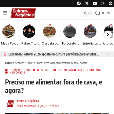
Buscar
Mega Polo transforma lançamento de coleção em plataforma nacional de negócios e projeta crescimento de mais de 15%
Rafael Titonelly leva magia e acolhimento a crianças em tratamento oncológico em Juiz de Fora
O artista plástico Jorge Luiz transforma sustentabilidade e criatividade em arte contemporânea
Fotógrafo José Roberto apresenta um olhar sensível sobre arquitetura, formas e luz na fotografia
Entre livros e fotografia autoral, Sebastião Reis consolida uma trajetória marcada pelo olhar artístico
Espraiada Festival 2026 aposta na cultura periférica para ampliar oportunidades na zona sul
Cultura e Negócios
>
Comer e Beber
>
Preciso me alimentar fora de casa, e agora?
COMER E BEBER
DESTAQUE
ECONOMIA
GASTRONOMIA
NEGÓCIOS
Preciso me alimentar fora de casa, e
agora?
Cultura e Negócios
Ultima atualização: 30/09/2022 às 11:38