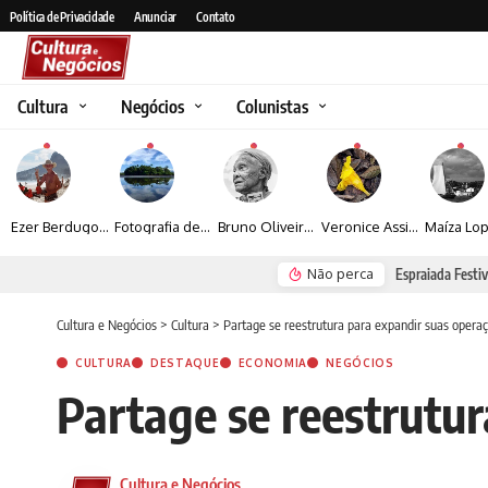
Política de Privacidade
Anunciar
Contato
Cultura
Negócios
Colunistas
Ezer Berdugo transforma experiências multiculturais e memórias em narrativas visuais por meio da fotografia
Fotografia de Fátima Carlini transforma paisagens naturais em experiências de contemplação
Bruno Oliveira retrata o cotidiano urbano por meio da fotografia em preto e branco
Veronice Assini Saes transforma a natureza em fotografias marcadas pela sensibilidade
Não perca
Espraiada Festiv
Cultura e Negócios
>
Cultura
>
Partage se reestrutura para expandir suas operaç
CULTURA
DESTAQUE
ECONOMIA
NEGÓCIOS
Partage se reestrutur
Cultura e Negócios