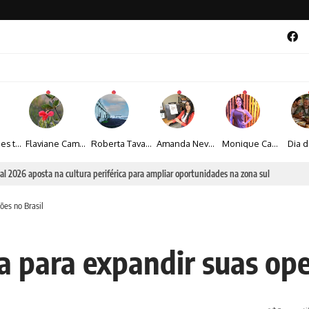
Maíza Lopes transforma cultura popular baiana em narrativas fotográficas
Flaviane Campos transforma natureza, espiritualidade e sensibilidade em narrativas fotográficas
Roberta Tavares transforma a fotografia em obras de arte marcadas pela sensibilidade e sofisticação
Amanda Neves transforma a beleza da natureza em obras realistas repletas de sensibilidade
Monique Camacho é homenageada no Prêmio Gênios da Atualidade 2026
al 2026 aposta na cultura periférica para ampliar oportunidades na zona sul
ões no Brasil
a para expandir suas ope