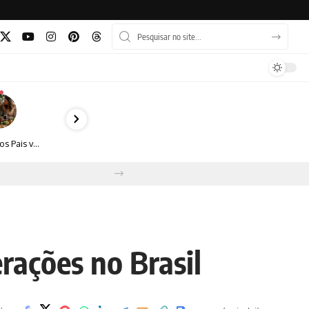
Dia dos Pais vai além do almoço: como transformar a data em experiência, afeto e boas escolhas
rações no Brasil