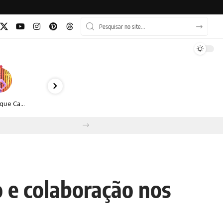
Monique Camacho é homenageada no Prêmio Gênios da Atualidade 2026
 e colaboração nos