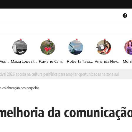
Veronice Assini Saes transforma a natureza em fotografias marcadas pela sensibilidade
Maíza Lopes transforma cultura popular baiana em narrativas fotográficas
Flaviane Campos transforma natureza, espiritualidade e sensibilidade em narrativas fotográficas
Roberta Tavares transforma a fotografia em obras de arte marcadas pela sensibilidade e sofisticação
Amanda Neves transforma a beleza da natureza em obras realistas repletas de sensibilidade
al 2026 aposta na cultura periférica para ampliar oportunidades na zona sul
e colaboração nos negócios
melhoria da comunicação