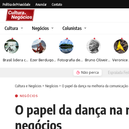
Política de Privacidade
Anunciar
Contato
Cultura
Negócios
Colunistas
Brasil lidera crescimento entre os 15 maiores mercados globais de viagens corporativas
Ezer Berdugo transforma experiências multiculturais e memórias em narrativas visuais por meio da fotografia
Fotografia de Fátima Carlini transforma paisagens naturais em experiências de contemplação
Bruno Oliveira retrata o cotidiano urbano por meio da fotografia em preto e branco
Não perca
Espraiada Festiv
Cultura e Negócios
>
Negócios
>
O papel da dança na melhoria da comunicação 
NEGÓCIOS
O papel da dança na 
negócios