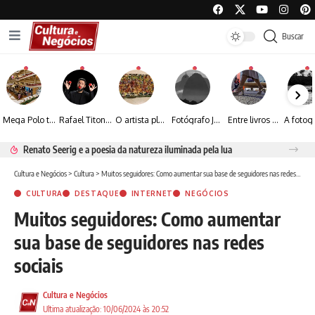
Buscar
Mega Polo transforma lançamento de coleção em plataforma nacional de negócios e projeta crescimento de mais de 15%
Rafael Titonelly leva magia e acolhimento a crianças em tratamento oncológico em Juiz de Fora
O artista plástico Jorge Luiz transforma sustentabilidade e criatividade em arte contemporânea
Fotógrafo José Roberto apresenta um olhar sensível sobre arquitetura, formas e luz na fotografia
Entre livros e fotografia autoral, Sebastião Reis consolida uma trajetória marcada pelo olhar artístico
Renato Seerig e a poesia da natureza iluminada pela lua
Cultura e Negócios
>
Cultura
>
Muitos seguidores: Como aumentar sua base de seguidores nas redes sociais
CULTURA
DESTAQUE
INTERNET
NEGÓCIOS
Muitos seguidores: Como aumentar
sua base de seguidores nas redes
sociais
Cultura e Negócios
Ultima atualização: 10/06/2024 às 20:52