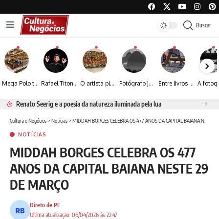
Buscar
Mega Polo transforma lançamento de coleção em plataforma nacional de negócios e projeta crescimento de mais de 15%
Rafael Titonelly leva magia e acolhimento a crianças em tratamento oncológico em Juiz de Fora
O artista plástico Jorge Luiz transforma sustentabilidade e criatividade em arte contemporânea
Fotógrafo José Roberto apresenta um olhar sensível sobre arquitetura, formas e luz na fotografia
Entre livros e fotografia autoral, Sebastião Reis consolida uma trajetória marcada pelo olhar artístico
Renato Seerig e a poesia da natureza iluminada pela lua
Cultura e Negócios
>
Notícias
>
MIDDAH BORGES CELEBRA OS 477 ANOS DA CAPITAL BAIANA NESTE 29 DE MARÇO
NOTÍCIAS
MIDDAH BORGES CELEBRA OS 477
ANOS DA CAPITAL BAIANA NESTE 29
DE MARÇO
Direto de PE
Ultima atualização: 06/04/2026 às 22:47