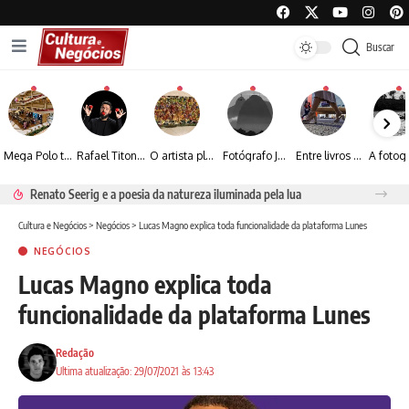
Buscar
Mega Polo transforma lançamento de coleção em plataforma nacional de negócios e projeta crescimento de mais de 15%
Rafael Titonelly leva magia e acolhimento a crianças em tratamento oncológico em Juiz de Fora
O artista plástico Jorge Luiz transforma sustentabilidade e criatividade em arte contemporânea
Fotógrafo José Roberto apresenta um olhar sensível sobre arquitetura, formas e luz na fotografia
Entre livros e fotografia autoral, Sebastião Reis consolida uma trajetória marcada pelo olhar artístico
Renato Seerig e a poesia da natureza iluminada pela lua
Cultura e Negócios
>
Negócios
>
Lucas Magno explica toda funcionalidade da plataforma Lunes
NEGÓCIOS
Lucas Magno explica toda
funcionalidade da plataforma Lunes
Redação
Ultima atualização: 29/07/2021 às 13:43