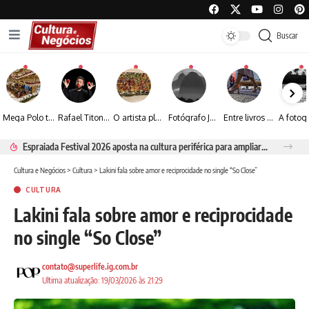
Buscar
Mega Polo transforma lançamento de coleção em plataforma nacional de negócios e projeta crescimento de mais de 15%
Rafael Titonelly leva magia e acolhimento a crianças em tratamento oncológico em Juiz de Fora
O artista plástico Jorge Luiz transforma sustentabilidade e criatividade em arte contemporânea
Fotógrafo José Roberto apresenta um olhar sensível sobre arquitetura, formas e luz na fotografia
Entre livros e fotografia autoral, Sebastião Reis consolida uma trajetória marcada pelo olhar artístico
Espraiada Festival 2026 aposta na cultura periférica para ampliar oportunidades na zona sul
Cultura e Negócios
>
Cultura
>
Lakini fala sobre amor e reciprocidade no single “So Close”
CULTURA
Lakini fala sobre amor e reciprocidade
no single “So Close”
contato@superlife.ig.com.br
Ultima atualização: 19/03/2026 às 21:29